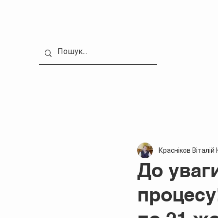
Головна
Про школу
Красніков Віталій
До уваг
процесу