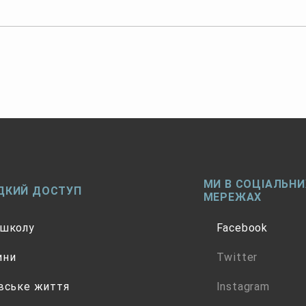
ДО УВАГИ БАТЬКІВ
Дор
МАЙБУТНІХ
род
ПЕРШОКЛАСНИКІВ СІЛ
ПОГРЕБИ, ЗАРІЧЧЯ,
ЛУБ’ЯНКА!
МИ В СОЦІАЛЬНИ
ДКИЙ ДОСТУП
МЕРЕЖАХ
 школу
Facebook
ини
Twitter
вське життя
Instagram