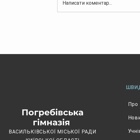
Написати коментар...
Наказ Погребівської
гімназії "Про зарахування
дітей до 1 класу
Погребівської гімназії"
ШВИ
Про
Погребівська
Нов
гімназія
Учні
ВАСИЛЬКІВСЬКОЇ МІСЬКОЇ РАДИ