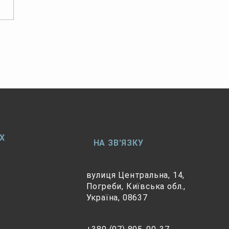
ога моя Погребівська
ино!
Х
НА ЗВ'ЯЗКУ
вулиця Центральна, 14,
Погреби, Київська обл.,
Україна, 08637