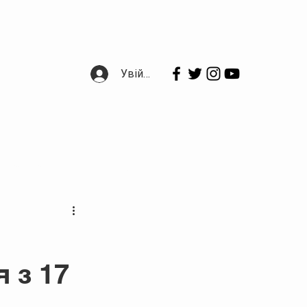
Увійти
Прозорість
Зв'язок
 з 17