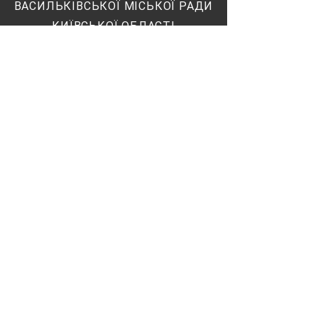
ВАСИЛЬКІВСЬКОЇ МІСЬКОЇ РАДИ
КИЇВСЬКОЇ ОБЛАСТІ
ШВИДКИЙ ДОСТУП
Про школу
Новини
Учнівське життя
Запис до школи
Зв'язок
МИ В СОЦІАЛЬНИХ
МЕРЕЖАХ
Facebook
Twitter
Instagram