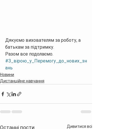
Дякуємо вихователям за роботу, а 
батькам за підтримку. 
Разом все подолаємо. 
#З_вірою_у_Перемогу_до_нових_зн
ань
Новини
Дистанційне навчання
Дивитися всі
Останні пости