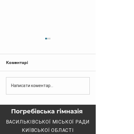
Коментарі
ДО УВАГИ БАТЬКІВ
Дорога моя
Написати коментар...
МАЙБУТНІХ
Погребівська 
ПЕРШОКЛАСНИКІВ
СІЛ ПОГРЕБИ,
Погребівська гімназія
ЗАРІЧЧЯ, ЛУБ’ЯНКА!
ВАСИЛЬКІВСЬКОЇ МІСЬКОЇ РАДИ
КИЇВСЬКОЇ ОБЛАСТІ